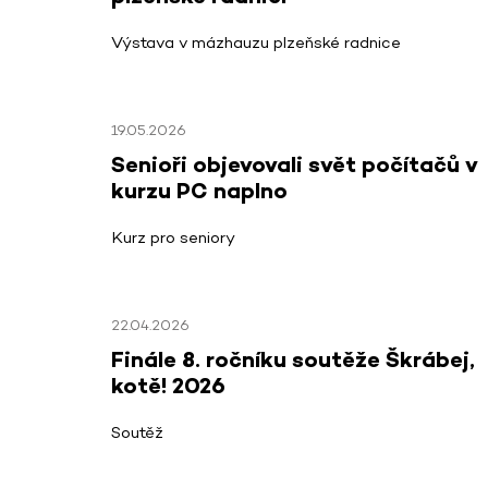
Výstava v mázhauzu plzeňské radnice
19.05.2026
Senioři objevovali svět počítačů v
kurzu PC naplno
Kurz pro seniory
22.04.2026
Finále 8. ročníku soutěže Škrábej,
kotě! 2026
Soutěž