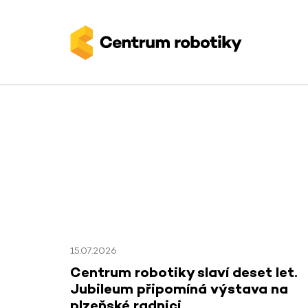
15.07.2026
Centrum robotiky slaví deset let.
Jubileum připomíná výstava na
plzeňské radnici