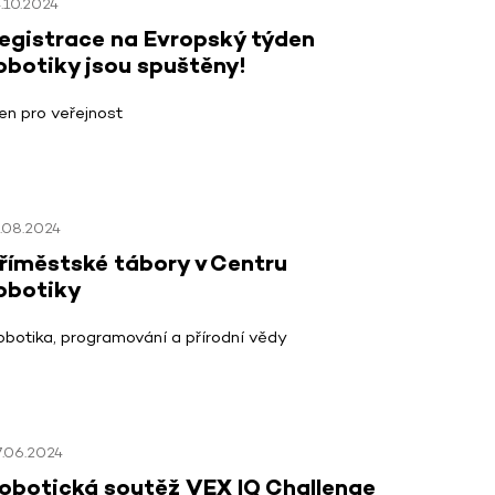
.10.2024
egistrace na Evropský týden
obotiky jsou spuštěny!
en pro veřejnost
.08.2024
říměstské tábory v Centru
obotiky
obotika, programování a přírodní vědy
7.06.2024
obotická soutěž VEX IQ Challenge