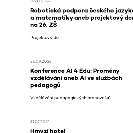
06.11.2024
Robotická podpora českého jazyk
a matematiky aneb projektový de
na 26. ZŠ
Projektový de
26.09.2024
Konference AI 4 Edu: Proměny
vzdělávání aneb AI ve službách
pedagogů
Vzdělávání pedagogických pracovníků
31.07.2024
Hmyzí hotel