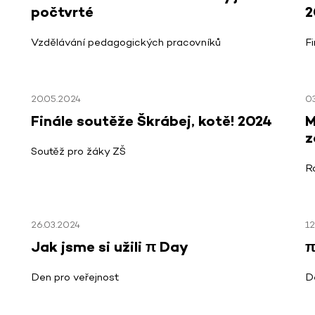
počtvrté
2
Vzdělávání pedagogických pracovníků
F
20.05.2024
0
Finále soutěže Škrábej, kotě! 2024
M
z
Soutěž pro žáky ZŠ
R
26.03.2024
12
Jak jsme si užili π Day
π
Den pro veřejnost
D