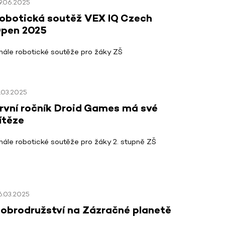
9.06.2025
obotická soutěž VEX IQ Czech
pen 2025
inále robotické soutěže pro žáky ZŠ
.03.2025
rvní ročník Droid Games má své
ítěze
inále robotické soutěže pro žáky 2. stupně ZŠ
6.03.2025
obrodružství na Zázračné planetě