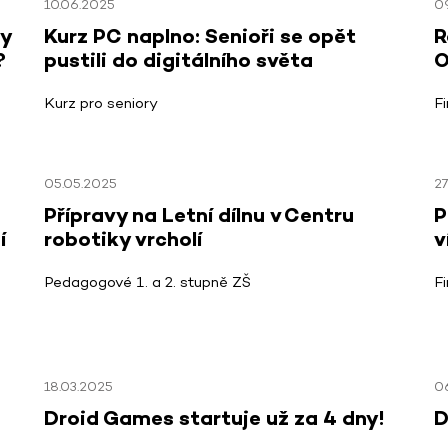
10.06.2025
0
ky
Kurz PC naplno: Senioři se opět
R
?
pustili do digitálního světa
O
Kurz pro seniory
F
05.05.2025
27
Přípravy na Letní dílnu v Centru
P
í
robotiky vrcholí
v
Pedagogové 1. a 2. stupně ZŠ
F
18.03.2025
0
Droid Games startuje už za 4 dny!
D