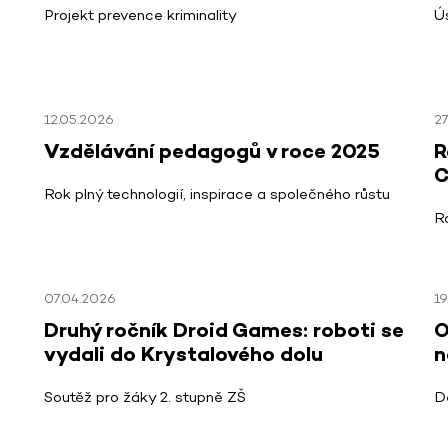
Projekt prevence kriminality
Ú
12.05.2026
27
Vzdělávání pedagogů v roce 2025
R
C
Rok plný technologií, inspirace a společného růstu
R
07.04.2026
19
Druhý ročník Droid Games: roboti se
O
vydali do Krystalového dolu
n
Soutěž pro žáky 2. stupně ZŠ
D