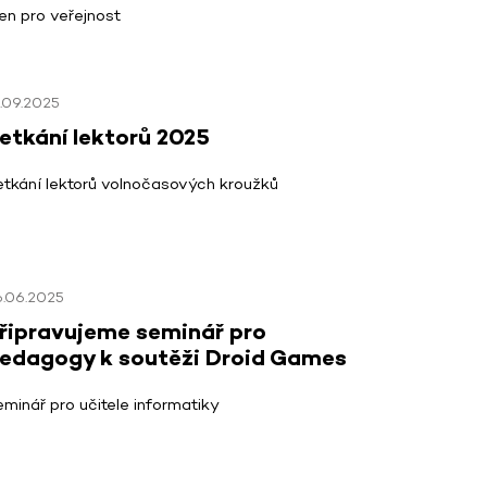
en pro veřejnost
.09.2025
etkání lektorů 2025
etkání lektorů volnočasových kroužků
6.06.2025
řipravujeme seminář pro
edagogy k soutěži Droid Games
minář pro učitele informatiky