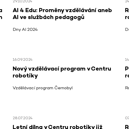
29.10.2024
24
a
AI 4 Edu: Proměny vzdělávání aneb
R
n
AI ve službách pedagogů
r
Dny AI 2024
D
16.09.2024
14
Nový vzdělávací program v Centru
P
robotiky
r
Vzdělávací program Černobyl
R
28.07.2024
0
Letní dílna v Centru robotiky již
R