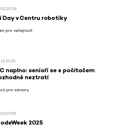
4.02.2026
í Day v Centru robotiky
en pro veřejnost
.12.2025
C naplno: senioři se s počítačem
ozhodně neztratí
urz pro seniory
.10.2025
odeWeek 2025