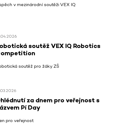
spěch v mezinárodní soutěži VEX IQ
.04.2026
obotická soutěž VEX IQ Robotics
ompetition
obotická soutěž pro žáky ZŠ
.03.2026
hlédnutí za dnem pro veřejnost s
ázvem Pí Day
en pro veřejnost