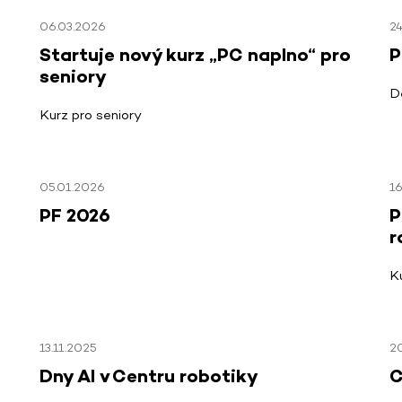
06.03.2026
2
Startuje nový kurz „PC naplno“ pro
P
seniory
D
Kurz pro seniory
05.01.2026
16
PF 2026
P
r
K
13.11.2025
20
Dny AI v Centru robotiky
C