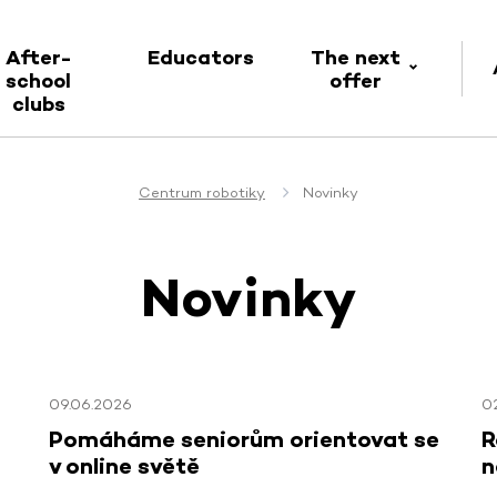
After-
Educators
The next
school
offer
clubs
Centrum robotiky
Novinky
Novinky
09.06.2026
0
Pomáháme seniorům orientovat se
R
v online světě
n