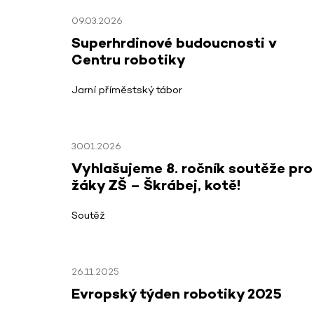
09.03.2026
Superhrdinové budoucnosti v
Centru robotiky
Jarní příměstský tábor
30.01.2026
Vyhlašujeme 8. ročník soutěže pro
žáky ZŠ – Škrábej, kotě!
Soutěž
26.11.2025
Evropský týden robotiky 2025