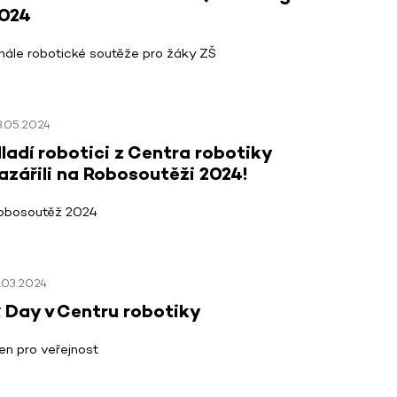
024
inále robotické soutěže pro žáky ZŠ
3.05.2024
ladí robotici z Centra robotiky
azářili na Robosoutěži 2024!
obosoutěž 2024
.03.2024
 Day v Centru robotiky
en pro veřejnost