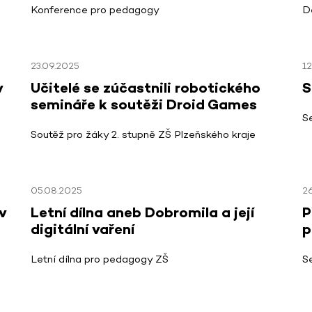
Konference pro pedagogy
D
23.09.2025
12
v
Učitelé se zúčastnili robotického
S
semináře k soutěži Droid Games
S
Soutěž pro žáky 2. stupně ZŠ Plzeňského kraje
05.08.2025
2
v
Letní dílna aneb Dobromila a její
P
digitální vaření
p
Letní dílna pro pedagogy ZŠ
Se