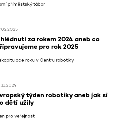
arní příměstský tábor
7.02.2025
hlédnutí za rokem 2024 aneb co
řipravujeme pro rok 2025
ekapitulace roku v Centru robotiky
.11.2024
vropský týden robotiky aneb jak si
o děti užily
en pro veřejnost