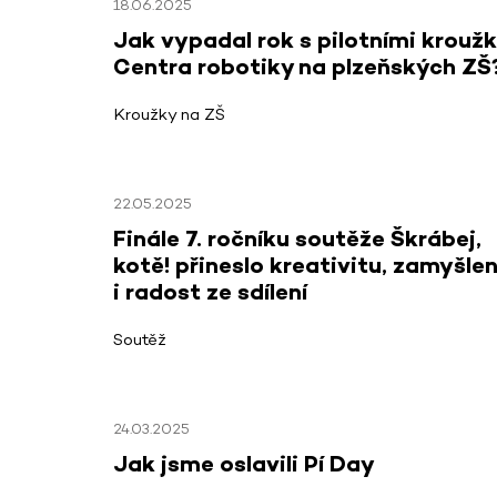
18.06.2025
Jak vypadal rok s pilotními krouž
Centra robotiky na plzeňských ZŠ
Kroužky na ZŠ
22.05.2025
Finále 7. ročníku soutěže Škrábej,
kotě! přineslo kreativitu, zamyšlen
i radost ze sdílení
Soutěž
24.03.2025
Jak jsme oslavili Pí Day