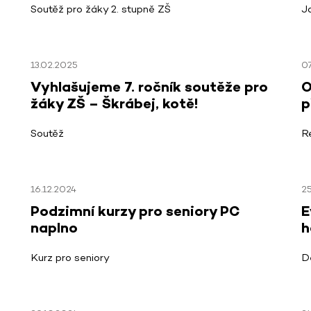
Soutěž pro žáky 2. stupně ZŠ
J
13.02.2025
0
Vyhlašujeme 7. ročník soutěže pro
O
žáky ZŠ – Škrábej, kotě!
p
Soutěž
R
16.12.2024
25
Podzimní kurzy pro seniory PC
E
naplno
h
Kurz pro seniory
D