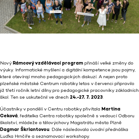
Nový
Rámcový vzdělávací program
přináší velké změny do
výuky. Informatické myšlení a digitální kompetence jsou pojmy,
které otevírají mnoho pedagogických diskuzí. A nejen proto
plzeňské městské Centrum robotiky letos v červenci připravilo
již třetí ročník letní dílny pro pedagogické pracovníky základních
škol. Ten se uskutečnil ve dnech
24.-27. 7. 2023
.
Účastníky v pondělí v Centru robotiky přivítala
Martina
Ceková
, ředitelka Centra robotiky společně s vedoucí Odboru
školství, mládeže a tělovýchovy Magistrátu města Plzně
Dagmar Škrlantovou
. Dále následovala úvodní přednáška
Luďka Hrnčíře a seznamovací workshopy.