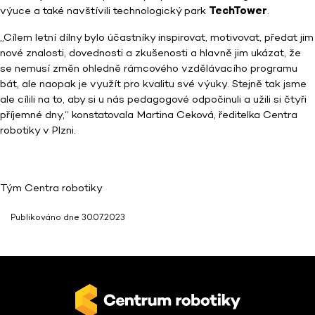
výuce a také navštívili technologický park
TechTower
.
„Cílem letní dílny bylo účastníky inspirovat, motivovat, předat jim
nové znalosti, dovednosti a zkušenosti a hlavně jim ukázat, že
se nemusí změn ohledně rámcového vzdělávacího programu
bát, ale naopak je využít pro kvalitu své výuky. Stejně tak jsme
ale cílili na to, aby si u nás pedagogové odpočinuli a užili si čtyři
příjemné dny,“ konstatovala Martina Ceková, ředitelka Centra
robotiky v Plzni.
Tým Centra robotiky
Publikováno dne 30.07.2023