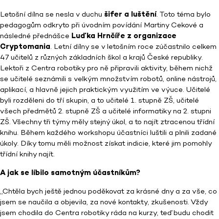
Letošní dílna se nesla v duchu
šifer a luštění
. Toto téma bylo
pedagogům odkryto při úvodním povídání Martiny Cekové a
následné přednášce
Luďka Hrnčíře z organizace
Cryptomania
. Letní dílny se v letošním roce zúčastnilo celkem
47 učitelů z různých základních škol a krajů České republiky.
Lektoři z Centra robotiky pro ně připravili aktivity, během nichž
se učitelé seznámili s velkým množstvím robotů, online nástrojů,
aplikací, a hlavně jejich praktickým využitím ve výuce. Učitelé
byli rozděleni do tří skupin, a to učitelé 1. stupně ZŠ, učitelé
všech předmětů 2. stupně ZŠ a učitelé informatiky na 2. stupni
ZŠ. Všechny tři týmy měly stejný úkol, a to najít ztracenou třídní
knihu. Během každého workshopu účastníci luštili a plnili zadané
úkoly. Díky tomu měli možnost získat indicie, které jim pomohly
třídní knihy najít.
A jak se líbilo samotným účastníkům?
„Chtěla bych ještě jednou poděkovat za krásné dny a za vše, co
jsem se naučila a objevila, za nové kontakty, zkušenosti. Vždy
jsem chodila do Centra robotiky ráda na kurzy, teď budu chodit