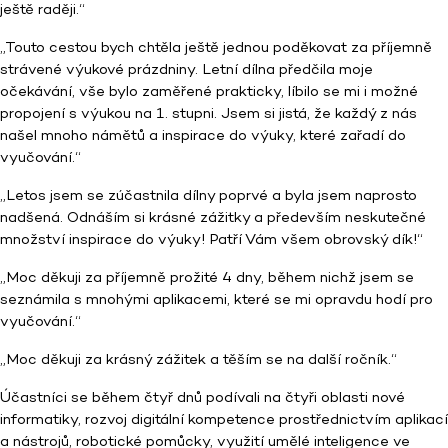
ještě raději.“
„Touto cestou bych chtěla ještě jednou poděkovat za příjemně
strávené výukové prázdniny. Letní dílna předčila moje
očekávání, vše bylo zaměřené prakticky, líbilo se mi i možné
propojení s výukou na 1. stupni. Jsem si jistá, že každý z nás
našel mnoho námětů a inspirace do výuky, které zařadí do
vyučování.“
„Letos jsem se zúčastnila dílny poprvé a byla jsem naprosto
nadšená. Odnáším si krásné zážitky a především neskutečné
množství inspirace do výuky! Patří Vám všem obrovský dík!“
„Moc děkuji za příjemně prožité 4 dny, během nichž jsem se
seznámila s mnohými aplikacemi, které se mi opravdu hodí pro
vyučování.“
„Moc děkuji za krásný zážitek a těším se na další ročník.“
Účastníci se během čtyř dnů podívali na čtyři oblasti nové
informatiky, rozvoj digitální kompetence prostřednictvím aplikací
a nástrojů, robotické pomůcky, využití umělé inteligence ve