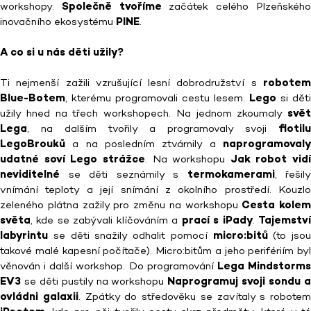
workshopy.
Společně tvoříme
začátek celého Plzeňskéh
inovačního ekosystému
PINE
.
A co si u nás děti užily?
Ti nejmenší zažili vzrušující lesní dobrodružství s
robotem
Blue-Botem
, kterému programovali cestu lesem.
Lego
si děti
užily hned na třech workshopech. Na jednom zkoumaly
svět
Lega
, na dalším tvořily a programovaly svoji
flotilu
LegoBrouků
a na posledním ztvárnily a
naprogramovaly
udatné soví Lego strážce
. Na workshopu
Jak robot vidí
neviditelné
se děti seznámily s
termokamerami
, řešily
vnímání teploty a její snímání z okolního prostředí. Kouzlo
zeleného plátna zažily pro změnu na workshopu
Cesta kolem
světa
, kde se zabývali klíčováním a
prací s iPady
.
Tajemstv
labyrintu
se děti snažily odhalit pomocí
micro:bitů
(to jsou
takové malé kapesní počítače). Micro:bitům a jeho perifériím byl
věnován i další workshop. Do programování
Lega Mindstorm
EV3
se děti pustily na workshopu
Naprogramuj svoji sondu 
ovládni galaxii
. Zpátky do středověku se zavítaly s robotem