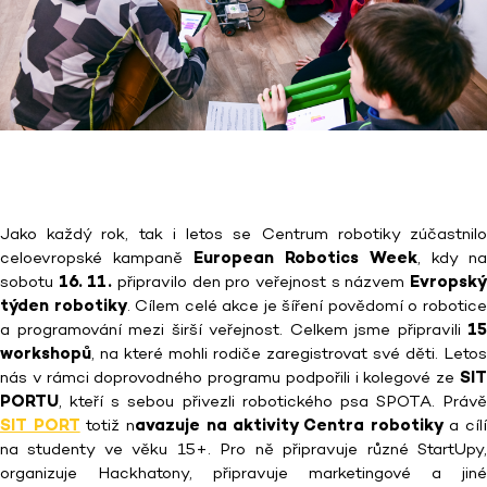
Jako každý rok, tak i letos se Centrum robotiky zúčastnilo
celoevropské kampaně
European Robotics Week
, kdy na
sobotu
16. 11.
připravilo den pro veřejnost s názvem
Evropsk
týden robotiky
. Cílem celé akce je šíření povědomí o robotic
a programování mezi širší veřejnost. Celkem jsme připravili
15
workshopů
, na které mohli rodiče zaregistrovat své děti. Letos
nás v rámci doprovodného programu podpořili i kolegové ze
SIT
PORTU
, kteří s sebou přivezli robotického psa SPOTA. Právě
SIT PORT
totiž n
avazuje na aktivity Centra robotiky
a cíl
na studenty ve věku 15+. Pro ně připravuje různé StartUpy,
organizuje Hackhatony, připravuje marketingové a jiné