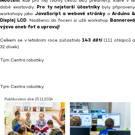
iRootem
, kde pro něj tvořily cestu skrz předměty, které v té
době existovaly.
Pro ty nejstarší účastníky
byly připraven
workshopy jako
JavaScript a webové stránky
a
Arduino &
Displej LCD
. Nadšenci do focení si užili workshop
Bannerová
výzva aneb foť a upravuj!
Celkem se v letošním roce zúčastnilo
143 dětí
(111 chlapců 
32 dívek).
Tým Centra robotiky
Tým Centra robotiky
Publikováno dne 25.11.2024