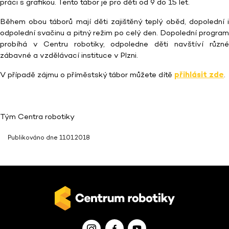
práci s grafikou. Tento tábor je pro děti od 9 do 15 let.
Během obou táborů mají děti zajištěný teplý oběd, dopolední i
odpolední svačinu a pitný režim po celý den. Dopolední program
probíhá v Centru robotiky, odpoledne děti navštíví různé
zábavné a vzdělávací instituce v Plzni.
V případě zájmu o příměstský tábor můžete dítě
přihlásit zde
.
Tým Centra robotiky
Publikováno dne 11.01.2018