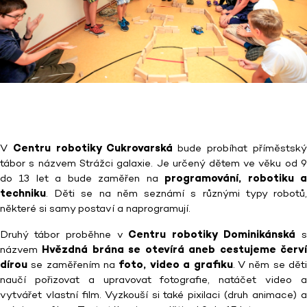
V
Centru robotiky Cukrovarská
bude probíhat příměstsk
tábor s názvem Strážci galaxie. Je určený dětem ve věku od 9
do 13 let a bude zaměřen na
programování, robotiku 
techniku
. Děti se na něm seznámí s různými typy robotů,
některé si samy postaví a naprogramují.
Druhý tábor proběhne v
Centru robotiky Dominikánská
názvem
Hvězdná brána se otevírá aneb cestujeme červ
dírou
se zaměřením na
foto, video a grafiku
. V něm se dět
naučí pořizovat a upravovat fotografie, natáčet video a
vytvářet vlastní film. Vyzkouší si také pixilaci (druh animace) a