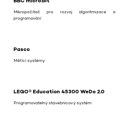
BBC micro:bit
Mikropočítač pro rozvoj algoritmizace a
programování
Pasco
Měřící systémy
LEGO® Education 45300 WeDo 2.0
Programovatelný stavebnicový systém