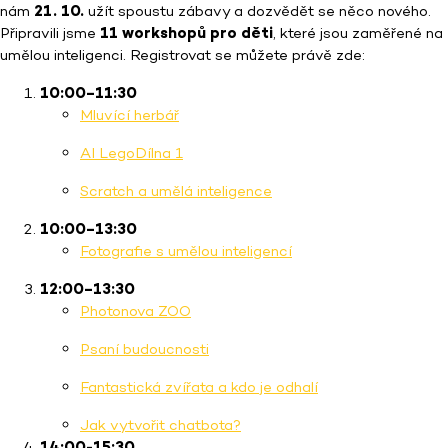
nám
21. 10.
užít spoustu zábavy a dozvědět se něco nového.
Připravili jsme
11 workshopů pro děti
, které jsou zaměřené na
umělou inteligenci. Registrovat se můžete právě zde:
10:00–11:30
Mluvící herbář
AI LegoDílna 1
Scratch a umělá inteligence
10:00–13:30
Fotografie s umělou inteligencí
12:00–13:30
Photonova ZOO
Psaní budoucnosti
Fantastická zvířata a kdo je odhalí
Jak vytvořit chatbota?
14:00-15:30