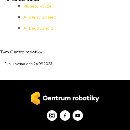
Planeta kouzel
AI šílený umělec
AI LegoDílna 2
Tým Centra robotiky
Publikováno dne 26.09.2023