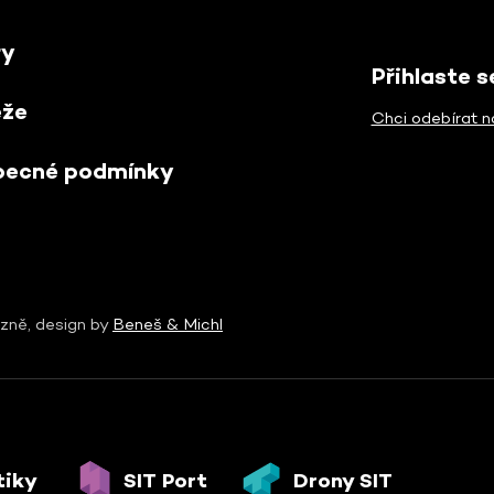
ry
Přihlaste 
ěže
Chci odebírat n
becné podmínky
zně, design by
Beneš & Michl
tiky
SIT Port
Drony SIT