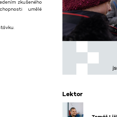
 vedením zkušeného
chopnosti umělé
stávku.
Lektor
Tomáš Liš