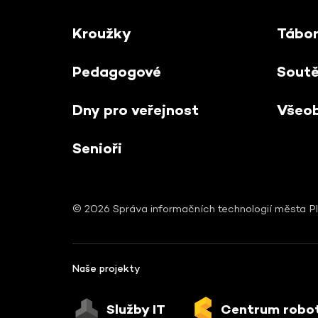
Kroužky
Tábo
Pedagogové
Sout
Dny pro veřejnost
Všeo
Senioři
© 2026 Správa informačních technologií města Pl
Naše projekty
Služby IT
Centrum robo