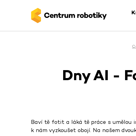
K
C
Dny AI - F
Baví tě fotit a láká tě práce s umělou in
k nám vyzkoušet obojí. Na našem dvou