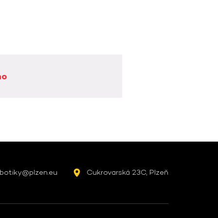
no
botiky@plzen.eu
Cukrovarská 23C, Plzeň