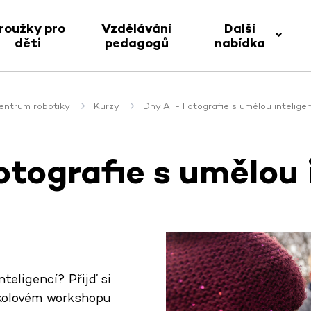
roužky pro
Vzdělávání
Další
děti
pedagogů
nabídka
entrum robotiky
Kurzy
Dny AI - Fotografie s umělou intelige
otografie s umělou 
teligencí? Přijď si
kolovém workshopu