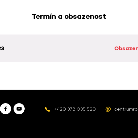
Termín a obsazenost
23
Obsaze
+420 378 035 520
centrumro