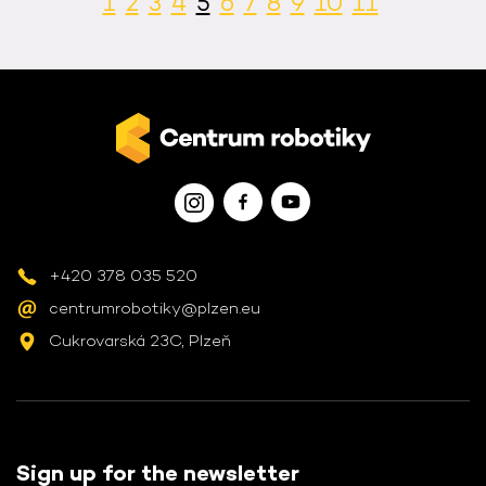
1
2
3
4
5
6
7
8
9
10
11
+420 378 035 520
centrumrobotiky@plzen.eu
Cukrovarská 23C, Plzeň
Sign up for the newsletter