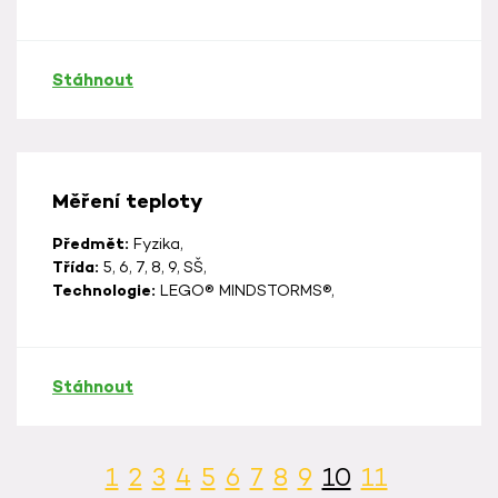
Stáhnout
Měření teploty
Předmět:
Fyzika,
Třída:
5, 6, 7, 8, 9, SŠ,
Technologie:
LEGO® MINDSTORMS®,
Stáhnout
1
2
3
4
5
6
7
8
9
10
11