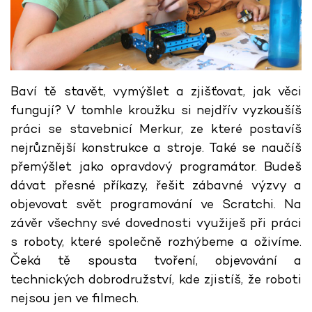
Baví tě stavět, vymýšlet a zjišťovat, jak věci
fungují? V tomhle kroužku si nejdřív vyzkoušíš
práci se stavebnicí Merkur, ze které postavíš
nejrůznější konstrukce a stroje. Také se naučíš
přemýšlet jako opravdový programátor. Budeš
dávat přesné příkazy, řešit zábavné výzvy a
objevovat svět programování ve Scratchi. Na
závěr všechny své dovednosti využiješ při práci
s roboty, které společně rozhýbeme a oživíme.
Čeká tě spousta tvoření, objevování a
technických dobrodružství, kde zjistíš, že roboti
nejsou jen ve filmech.