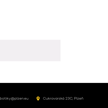
botiky@plzen.eu
Cukrovarská 23C, Plzeň