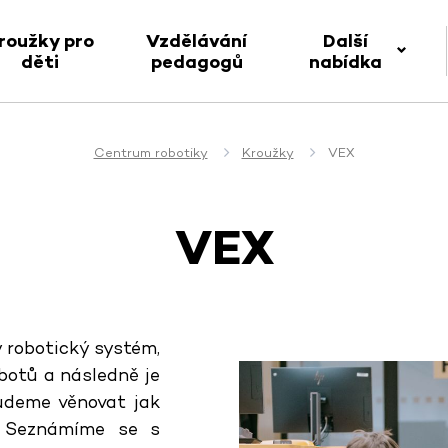
roužky pro
Vzdělávání
Další
děti
pedagogů
nabídka
Centrum robotiky
Kroužky
VEX
VEX
 robotický systém,
obotů a následně je
udeme věnovat jak
ů. Seznámíme se s