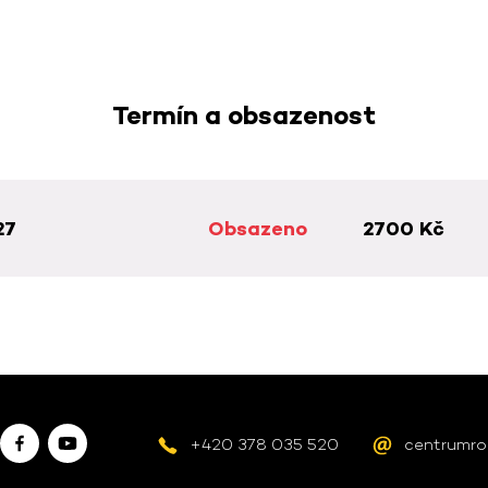
Termín a obsazenost
27
Obsazeno
2700 Kč
+420 378 035 520
centrumro