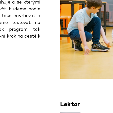
ahuje a se kterými
avět budeme podle
 také navrhovat a
deme testovat na
jak program, tak
vní krok na cestě k
Lektor