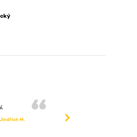
ický
í.
Moderní příjemný prostor p
Jindřich M.