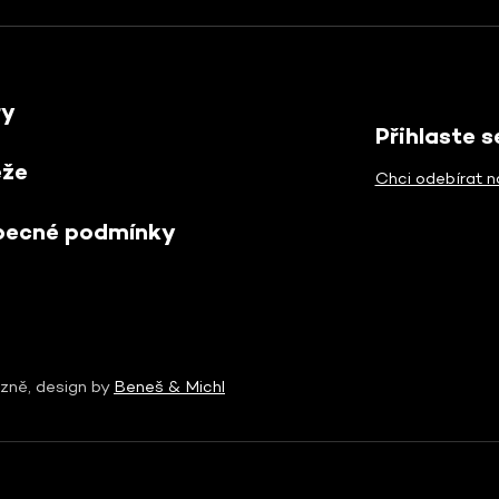
ry
Přihlaste 
ěže
Chci odebírat n
becné podmínky
zně, design by
Beneš & Michl