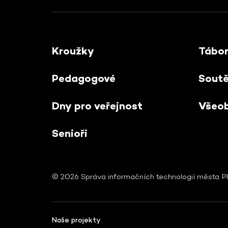
Kroužky
Tábo
Pedagogové
Sout
Dny pro veřejnost
Všeo
Senioři
© 2026 Správa informačních technologií města Pl
Naše projekty