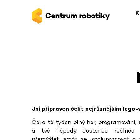
K
Jsi připraven čelit nejrůznějším lego
Čeká tě týden plný her, programování, 
a tvé nápady dostanou reálnou 
přemýšlet, smát se, spolupracovat a 