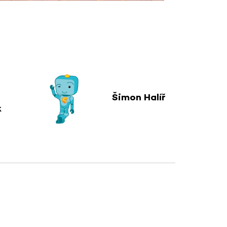
b
Šimon Halíř
k