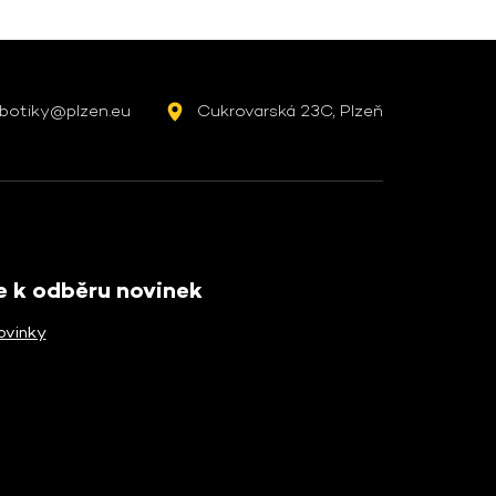
botiky@plzen.eu
Cukrovarská 23C, Plzeň
se k odběru novinek
ovinky