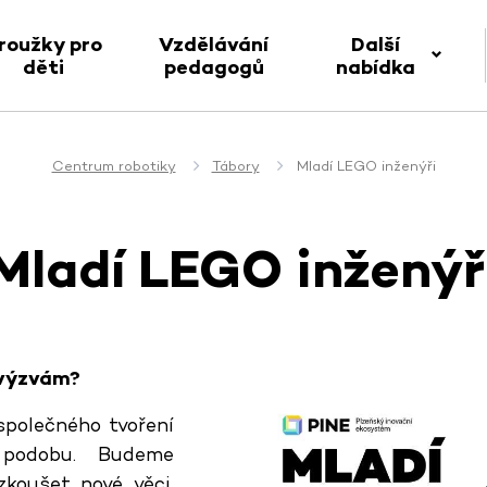
roužky pro
Vzdělávání
Další
děti
pedagogů
nabídka
Centrum robotiky
Tábory
Mladí LEGO inženýři
Mladí LEGO inženýř
-výzvám?
společného tvoření
podobu. Budeme
zkoušet nové věci.