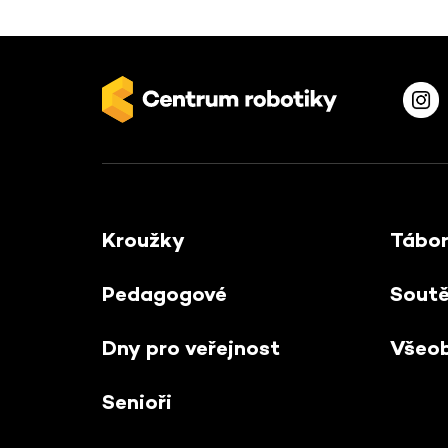
Kroužky
Tábo
Pedagogové
Sout
Dny pro veřejnost
Všeo
Senioři