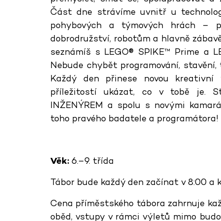
Část dne strávíme uvnitř u technolog
pohybových a týmových hrách – pr
dobrodružství, robotům a hlavně zábav
seznámíš s LEGO® SPIKE™ Prime a L
Nebude chybět programování, stavění, t
Každý den přinese novou kreativní
příležitostí ukázat, co v tobě je.
INŽENÝREM a spolu s novými kamará
toho pravého badatele a programátora!
Věk:
6.–9. třída
Tábor bude každý den začínat v 8:00 a k
Cena příměstského tábora zahrnuje kaž
oběd, vstupy v rámci výletů mimo bud