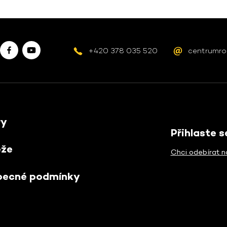
+420 378 035 520
centrumro
ry
Přihlaste 
ěže
Chci odebírat n
becné podmínky