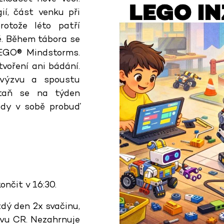
ií, část venku při
otože léto patří
ě. Během tábora se
EGO® Mindstorms.
voření ani bádání.
 výzvu a spoustu
 Staň se na týden
dy v sobě probuď
ončit v 16:30.
dý den 2x svačinu,
ovu CR. Nezahrnuje