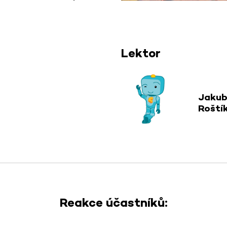
Lektor
Jaku
Roští
Reakce účastníků: