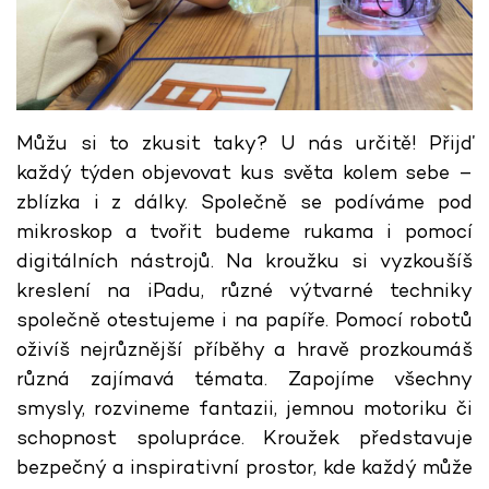
Můžu si to zkusit taky? U nás určitě! Přijď
každý týden objevovat kus světa kolem sebe –
zblízka i z dálky. Společně se podíváme pod
mikroskop a tvořit budeme rukama i pomocí
digitálních nástrojů. Na kroužku si vyzkoušíš
kreslení na iPadu, různé výtvarné techniky
společně otestujeme i na papíře. Pomocí robotů
oživíš nejrůznější příběhy a hravě prozkoumáš
různá zajímavá témata. Zapojíme všechny
smysly, rozvineme fantazii, jemnou motoriku či
schopnost spolupráce. Kroužek představuje
bezpečný a inspirativní prostor, kde každý může