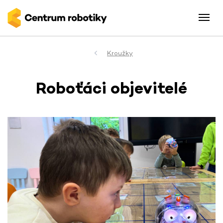
Kroužky
Roboťáci objevitelé