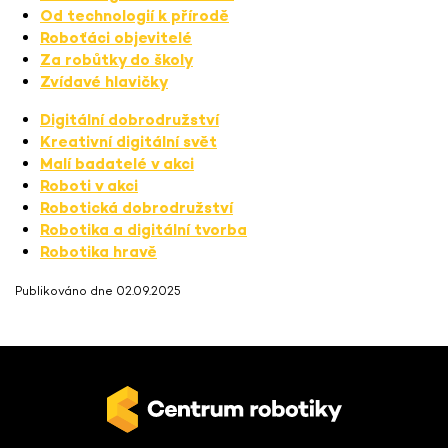
Od technologií k přírodě
Roboťáci objevitelé
Za robůtky do školy
Zvídavé hlavičky
Digitální dobrodružství
Kreativní digitální svět
Malí badatelé v akci
Roboti v akci
Robotická dobrodružství
Robotika a digitální tvorba
Robotika hravě
Publikováno dne 02.09.2025