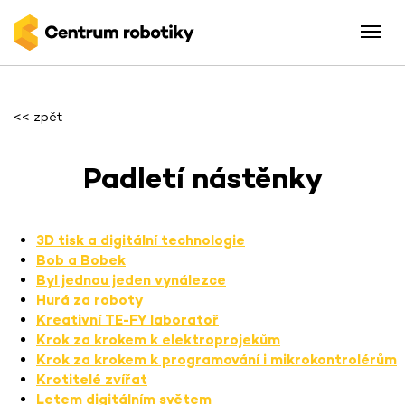
<< zpět
Padletí nástěnky
3D tisk a digitální technologie
Bob a Bobek
Byl jednou jeden vynálezce
Hurá za roboty
Kreativní TE-FY laboratoř
Krok za krokem k elektroprojekům
Krok za krokem k programování i mikrokontrolérům
Krotitelé zvířat
Letem digitálním světem