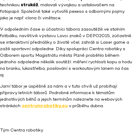
technikou
strukáž
, malovali vývojkou a ustalovačem na
fotopapír. Společně také vytvořili pexeso s odbornými pojmy
jako je např. clona či vinětace.
V odpoledním čase si účastníci tábora zasoutěžili ve stolním
fotbálku, navštívili výstavu Lovci znaků v DEPO2015, zúčastnili
se interaktivní přednášky o životě včel, zahráli si Laser game a
zažili sportovní odpoledne. Díky spolupráci Centra robotiky s
Odborem sportu Magistrátu města Plzně proběhlo během
jednoho odpoledne několik soutěží: měření rychlosti kopu a hodu
na branku, lukostřelba, posilování s workoutovým lanem na čas
aj.
Jarní tábor je úspěšně za námi a v tuto chvíli už probíhají
přípravy letních táborů. Podrobné informace k tématům
jednotlivých běhů a jejich termínům naleznete na webových
stránkách
centrumrobotiky.eu
v průběhu dubna.
Tým Centra robotiky