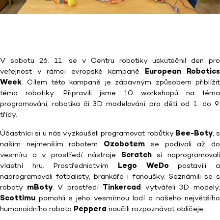
V sobotu 26. 11. se v Centru robotiky uskutečnil den pro
veřejnost v rámci evropské kampaně
European Robotics
Week
. Cílem této kampaně je zábavným způsobem přiblížit
téma robotiky. Připravili jsme 10 workshopů na téma
programování, robotika či 3D modelování pro děti od 1. do 9.
třídy.
Účastníci si u nás vyzkoušeli programovat robůtky
Bee-Boty
, s
naším nejmenším robotem
Ozobotem
se podívali až d
vesmíru a v prostředí nástroje
Scratch
si naprogramoval
vlastní hru. Prostřednictvím
Lego WeDo
postavili 
naprogramovali fotbalisty, brankáře i fanoušky. Seznámili se s
roboty
mBoty
. V prostředí
Tinkercad
vytvářeli 3D modely
Scottimu
pomohli s jeho vesmírnou lodí a našeho největšího
humanoidního robota
Peppera
naučili rozpoznávat obličeje.