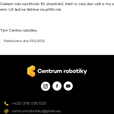
Celkem nás navštívilo 81 účastníků, kteří si celý den užili a my s
nimi. Už teď se těšíme na příští rok.
Tým Centra robotiky
Publikováno dne 29.11.2022
+420 378 035 520
centrumrobotiky@plzen.eu