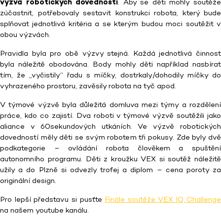
výzva robotických dovedností
. Aby se děti mohly soutěž
zúčastnit, potřebovaly sestavit konstrukci robota, který bude
splňovat jednotlivá kritéria a se kterým budou moci soutěžit v
obou výzvách.
Pravidla byla pro obě výzvy stejná. Každá jednotlivá činnost
byla náležitě obodována. Body mohly děti například nasbírat
tím, že „vyčistily“ řadu s míčky, dostrkaly/dohodily míčky do
vyhrazeného prostoru, zavěsily robota na tyč apod.
V týmové výzvě byla důležitá domluva mezi týmy a rozdělení
práce, kdo co zajistí. Dva roboti v týmové výzvě soutěžili jako
aliance v 60sekundových utkáních. Ve výzvě robotických
dovedností měly děti se svým robotem tři pokusy. Zde byly dvě
podkategorie – ovládání robota člověkem a spuštění
autonomního programu. Děti z kroužku VEX si soutěž náležitě
užily a do Plzně si odvezly trofej a diplom – cena poroty za
originální design.
Pro lepší představu si pusťte
Finále soutěže VEX IQ Challeng
na našem youtube kanálu.