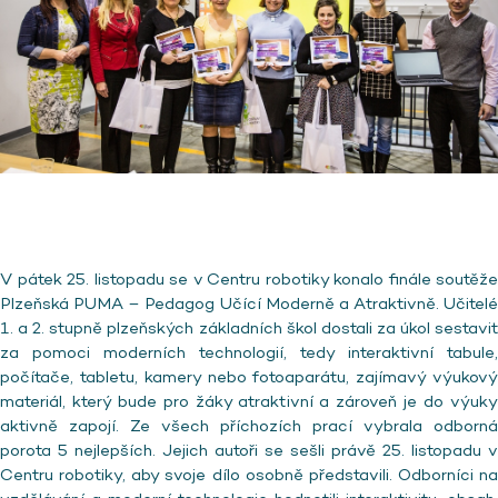
V pátek 25. listopadu se v Centru robotiky konalo f
inále soutěže
Plzeňská PUMA – Pedagog Učící Moderně a Atraktivně. Učitelé
1. a 2. stupně plzeňských základních škol dostali za úkol sestavit
za pomoci moderních technologií, tedy interaktivní tabule,
počítače, tabletu, kamery nebo fotoaparátu, zajímavý výukový
materiál, který bude pro žáky atraktivní a zároveň je do výuky
aktivně zapojí. Ze všech příchozích prací vybrala odborná
porota 5 nejlepších. Jejich autoři se sešli právě 25. listopadu v
Centru robotiky, aby svoje dílo osobně představili. Odborníci na