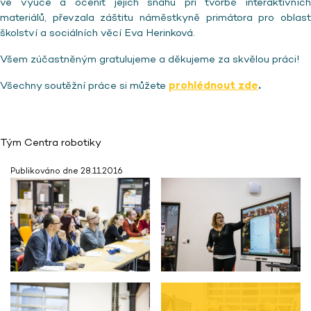
ve výuce a ocenit jejich snahu při tvorbě interaktivních
materiálů, převzala záštitu náměstkyně primátora pro oblast
školství a sociálních věcí Eva Herinková.
Všem zúčastněným gratulujeme a děkujeme za skvělou práci!
Všechny soutěžní práce si můžete
prohlédnout zde
.
Tým Centra robotiky
Publikováno dne 28.11.2016