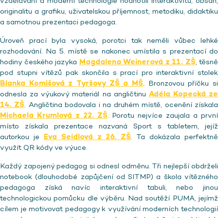
vzdělávání a moderní technologie hodnotili interaktivitu, obsah,
originalitu a grafiku, uživatelskou příjemnost, metodiku, didaktiku
a samotnou prezentaci pedagoga.
Úroveň prací byla vysoká, porotci tak neměli vůbec lehké
rozhodování. Na 5. místě se nakonec umístila s prezentací do
hodiny českého jazyka
Magdalena Weinerová z 11. ZŠ
, těsně
pod stupni vítězů pak skončila s prací pro interaktivní stolek
Blanka Komišová z Tyršovy ZŠ a MŠ
. Bronzovou příčku si
odnesla za výukový materiál na angličtinu
Adéla Kopecká ze
14. ZŠ
. Angličtina bodovala i na druhém místě, ocenění získal
Michaela Krumlová z 22. ZŠ
. Porotu nejvíce zaujala a prvn
místo získala prezentace nazvaná Sport s tabletem, jejíž
autorkou je
Eva Seidlová z 26. ZŠ
. Ta dokázala perfektn
využít QR kódy ve výuce.
Každý zapojený pedagog si odnesl odměnu. Tři nejlepší obdrželi
notebook (dlouhodobé zapůjčení od SITMP) a škola vítězného
pedagoga získá navíc interaktivní tabuli, nebo jinou
technologickou pomůcku dle výběru. Nad soutěží PUMA, jejímž
cílem je motivovat pedagogy k využívání moderních technologií