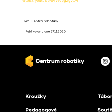
https://youtu.be/xVWv6gZgvO4
Tým Centra robotiky
Publikováno dne 27.11.2020
Kroužky
Tábo
Pedagogové
Sout