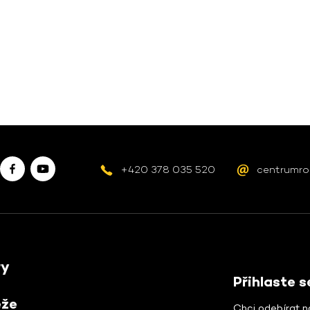
+420 378 035 520
centrumro
ry
Přihlaste 
ěže
Chci odebírat n