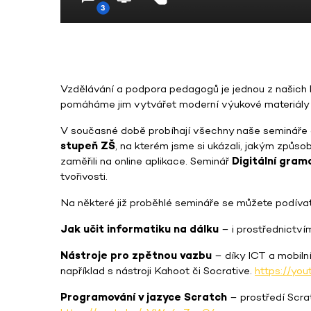
Vzdělávání a podpora pedagogů je jednou z našich 
pomáháme jim vytvářet moderní výukové materiály a
V současné době probíhají všechny naše semináře o
stupeň ZŠ
, na kterém jsme si ukázali, jakým způs
zaměřili na online aplikace. Seminář
Digitální gram
tvořivosti.
Na některé již proběhlé semináře se můžete podíva
Jak učit informatiku na dálku
– i prostřednictvím
Nástroje pro zpětnou vazbu
– díky ICT a mobiln
například s nástroji Kahoot či Socrative.
https://yo
Programování v jazyce Scratch
– prostředí Scrat