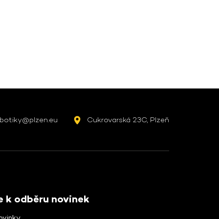
botiky@plzen.eu
Cukrovarská 23C, Plzeň
se k odběru novinek
ovinky