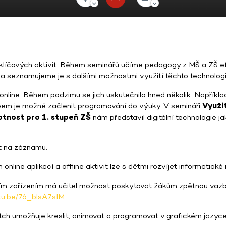
klíčových aktivit. Během seminářů učíme pedagogy z MŠ a ZŠ ef
 seznamujeme je s dalšími možnostmi využití těchto technologi
nline. Během podzimu se jich uskutečnilo hned několik. Napříkl
obem je možné začlenit programování do výuky. V semináři
Využi
otnost pro 1. stupeň ZŠ
nám představil digitální technologie ja
t na záznamu.
 online aplikací a offline aktivit lze s dětmi rozvíjet informatické
ím zařízením má učitel možnost poskytovat žákům zpětnou vazbu
utu.be/76_blsA7sIM
ch umožňuje kreslit, animovat a programovat v grafickém jazyce.