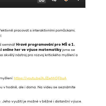
ektivně pracovat s interaktivními pomůckami,
í.
ad seminář
Hravé programování pro MŠ a 1.
tí online her ve výuce matematiky
jsme se
ko skvělý nástroj pro rozvoj kritického myšlení a
 myšlení.
https://youtu.be/AJZwhhQF6uA
 v hodině, ale i doma. Na videu se seznámíte
 Jeho využití je možné v běžné i distanční výuce.