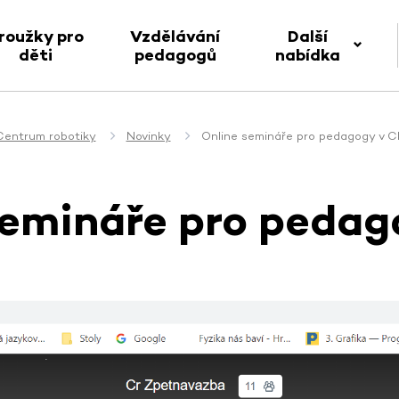
roužky pro
Vzdělávání
Další
děti
pedagogů
nabídka
Centrum robotiky
Novinky
Online semináře pro pedagogy v C
semináře pro pedag