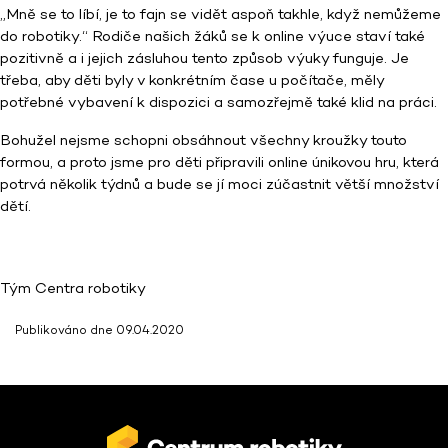
„Mně se to líbí, je to fajn se vidět aspoň takhle, když nemůžeme
do robotiky.“ Rodiče našich žáků se k online výuce staví také
pozitivně a i jejich zásluhou tento způsob výuky funguje. Je
třeba, aby děti byly v konkrétním čase u počítače, měly
potřebné vybavení k dispozici a samozřejmě také klid na práci.
Bohužel nejsme schopni obsáhnout všechny kroužky touto
formou, a proto jsme pro děti připravili online únikovou hru, která
potrvá několik týdnů a bude se jí moci zúčastnit větší množství
dětí.
Tým Centra robotiky
Publikováno dne 09.04.2020