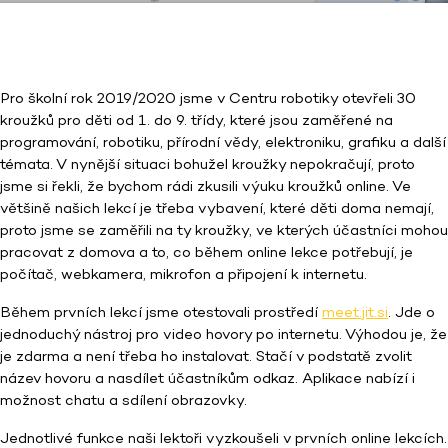
Pro školní rok 2019/2020 jsme v Centru robotiky otevřeli 30
kroužků pro děti od 1. do 9. třídy, které jsou zaměřené na
programování, robotiku, přírodní vědy, elektroniku, grafiku a další
témata. V nynější situaci bohužel kroužky nepokračují, proto
jsme si řekli, že bychom rádi zkusili výuku kroužků online. Ve
většině našich lekcí je třeba vybavení, které děti doma nemají,
proto jsme se zaměřili na ty kroužky, ve kterých účastníci mohou
pracovat z domova a to, co během online lekce potřebují, je
počítač, webkamera, mikrofon a připojení k internetu.
Během prvních lekcí jsme otestovali prostředí
meet.jit.si
. Jde o
jednoduchý nástroj pro video hovory po internetu. Výhodou je, že
je zdarma a není třeba ho instalovat. Stačí v podstatě zvolit
název hovoru a nasdílet účastníkům odkaz. Aplikace nabízí i
možnost chatu a sdílení obrazovky.
Jednotlivé funkce naši lektoři vyzkoušeli v prvních online lekcích.