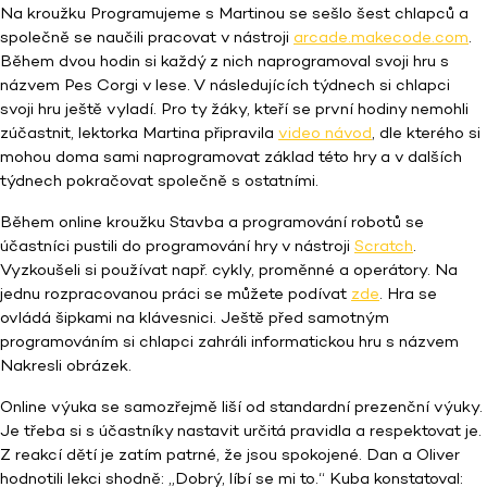
Na kroužku Programujeme s Martinou se sešlo šest chlapců a
společně se naučili pracovat v nástroji
arcade.makecode.com
.
Během dvou hodin si každý z nich naprogramoval svoji hru s
názvem Pes Corgi v lese. V následujících týdnech si chlapci
svoji hru ještě vyladí. Pro ty žáky, kteří se první hodiny nemohli
zúčastnit, lektorka Martina připravila
video návod
, dle kterého si
mohou doma sami naprogramovat základ této hry a v dalších
týdnech pokračovat společně s ostatními.
Během online kroužku Stavba a programování robotů se
účastníci pustili do programování hry v nástroji
Scratch
.
Vyzkoušeli si používat např. cykly, proměnné a operátory. Na
jednu rozpracovanou práci se můžete podívat
zde
. Hra se
ovládá šipkami na klávesnici. Ještě před samotným
programováním si chlapci zahráli informatickou hru s názvem
Nakresli obrázek.
Online výuka se samozřejmě liší od standardní prezenční výuky.
Je třeba si s účastníky nastavit určitá pravidla a respektovat je.
Z reakcí dětí je zatím patrné, že jsou spokojené. Dan a Oliver
hodnotili lekci shodně: „Dobrý, líbí se mi to.“ Kuba konstatoval: