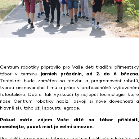
Centrum robotiky připravilo pro Vaše děti tradiční příměstský
tábor v termínu
jarních prázdnin, od 2. do 6. března
Tentokrát bude zaměřen na stavbu a programování robotů,
tvorbu animovaného filmu a práci v profesionálně vybaveném
fotoateliéru. Děti si tak vyzkouší ty nejlepší technologie, které
naše Centrum robotiky nabízí, osvojí si nové dovednosti a
hlavně si u toho užijí spoustu legrace.
Pokud máte zájem Vaše dítě na tábor přihlásit,
neváhejte, počet míst je velmi omezen.
Pro další informace o táboru a možnost přihlášení klikněte na