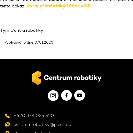
tento odkaz:
Jarní příměstský tábor v CR.
Tým Centra robotiky
Publikováno dne 07.01.2020
+420 378 035 520
centrumrobotiky@plzen.eu