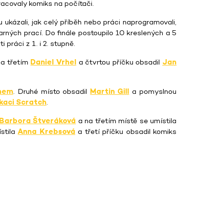
racovaly komiks na počítači.
u ukázali, jak celý příběh nebo práci naprogramovali,
varných prací. Do finále postoupilo 10 kreslených a 5
práci z 1. i 2. stupně.
na třetím
Daniel Vrhel
a čtvrtou příčku obsadil
Jan
chem
. Druhé místo obsadil
Martin Gill
a pomyslnou
ikaci Scratch
.
Barbora Štveráková
a na třetím místě se umístila
stila
Anna Krebsová
a třetí příčku obsadil komiks