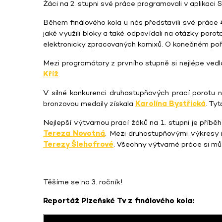
Žáci na 2. stupni své práce programovali v aplikaci
Během finálového kola u nás představili své práce 4 
jaké využili bloky a také odpovídali na otázky porot
elektronicky zpracovaných komixů. O konečném pořadí 
Mezi programátory z prvního stupně si nejlépe ved
Kříž
.
V silné konkurenci druhostupňových prací porotu 
bronzovou medaily získala
Karolína Bystřická
. Ty
Nejlepší výtvarnou prací žáků na 1. stupni je příbě
Tereza Novotná
. Mezi druhostupňovými výkresy 
Terezy Šlehofrové
. Všechny výtvarné práce si m
Těšíme se na 3. ročník!
Reportáž Plzeňské Tv z finálového kola: