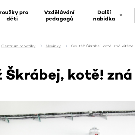
roužky pro
Vzdělávání
Další
děti
pedagogů
nabídka
Centrum robotiky
Novinky
Soutěž Škrábej, kotě! zná vítěze.
 Škrábej, kotě! zná 