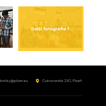
Další fotografie
botiky@plzen.eu
Cukrovarská 23C, Plzeň