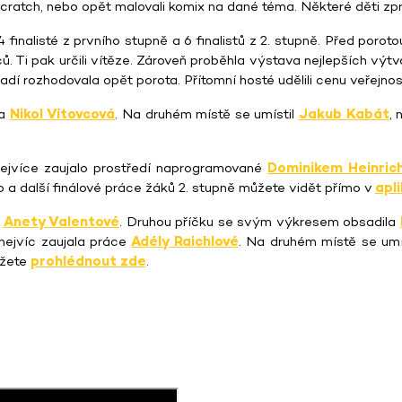
 Scratch, nebo opět malovali komix na dané téma. Některé děti zp
finalisté z prvního stupně a 6 finalistů z 2. stupně. Před poroto
ců. Ti pak určili vítěze. Zároveň proběhla výstava nejlepších výt
rozhodovala opět porota. Přítomní hosté udělili cenu veřejnosti 
la
Nikol Vítovcová
. Na druhém místě se umístil
Jakub Kabát
, 
nejvíce zaujalo prostředí naprogramované
Dominikem Heinri
to a další finálové práce žáků 2. stupně můžete vidět přímo v
apl
h
Anety Valentové
. Druhou příčku se svým výkresem obsadila
nejvíc zaujala práce
Adély Raichlové
. Na druhém místě se umí
ůžete
prohlédnout zde
.