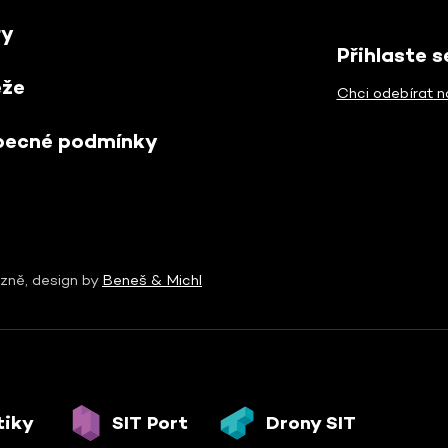
ry
Přihlaste 
ěže
Chci odebírat n
becné podmínky
zně, design by
Beneš & Michl
tiky
SIT Port
Drony SIT