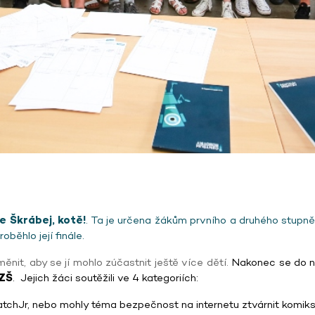
e Škrábej, kotě!
. Ta je určena žákům prvního a druhého stupně
oběhlo její finále.
nit, aby se jí mohlo zúčastnit ještě více dětí.
Nakonec se do ní
 ZŠ
. Jejich žáci soutěžili ve 4 kategoriích:
cratchJr, nebo mohly téma bezpečnost na internetu ztvárnit komi