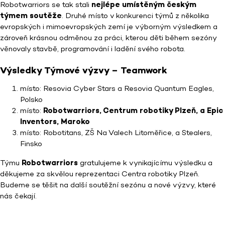
Robotwarriors se tak stali
nejlépe umístěným českým
týmem soutěže
. Druhé místo v konkurenci týmů z několika
evropských i mimoevropských zemí je výborným výsledkem a
zároveň krásnou odměnou za práci, kterou děti během sezóny
věnovaly stavbě, programování i ladění svého robota.
Výsledky Týmové výzvy – Teamwork
místo: Resovia Cyber Stars a Resovia Quantum Eagles,
Polsko
místo
:
Robotwarriors, Centrum robotiky Plzeň, a Epic
Inventors, Maroko
místo: Robotitans, ZŠ Na Valech Litoměřice, a Stealers,
Finsko
Týmu
Robotwarriors
gratulujeme k vynikajícímu výsledku a
děkujeme za skvělou reprezentaci Centra robotiky Plzeň.
Budeme se těšit na další soutěžní sezónu a nové výzvy, které
nás čekají.