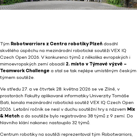
Tým
Robotwarriors z Centra robotiky Plzeň
dosáhl
skvělého úspěchu na mezinárodní robotické soutěži VEX IQ
Czech Open 2026. V konkurenci týmů z několika evropských i
mimoevropských zemí obsadil
2. místo v Týmové výzvě –
Teamwork Challenge
a stal se tak nejlépe umístěným českým
týmem soutěže.
Ve středu 27. a ve čtvrtek 28. května 2026 se ve Zlíně, v
prostorách Fakulty aplikované informatiky Univerzity Tomáše
Bati, konala mezinárodní robotická soutěž VEX IQ Czech Open
2026. Letošní ročník se nesl v duchu soutěžní hry s názvem
Mix
& Match
a do soutěže bylo registrováno 38 týmů z 9 zemí. Do
hlavního klání nakonec nastoupilo 32 týmů.
Centrum robotiky na soutěži reprezentoval tým Robotwarriors,