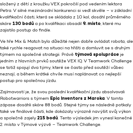
složený z dětí z kroužku VEX pokročilí pod vedením lektora
Petra. V silné mezinárodní konkurenci si vedl skvěle – v základní
kvalifikační části, která se skládala z 10 kol, dosáhl průměrného
skóre
130 bodů
a po kvalifikaci obsadil
9. místo
, které mu
zajistilo postup do finále.
Ve hře Mix & Match bylo důležité nejen dobře ovládat robota, ale
také rychle reagovat na situaci na hřišti a domluvit se s druhým
týmem na společné strategii. Právě
týmová spolupráce
je
jedním z hlavních prvků soutěže VEX IQ. V Teamwork Challenge
se totiž spojují dva týmy, které se často před soutěží vůbec
neznají, a během krátké chvíle musí naplánovat co nejlepší
postup pro společnou jízdu.
Zajímavostí je, že svou poslední kvalifikační jízdu absolvovali
Robotwarriors s týmem
Epic Inventors z Maroka
. V tomto
zápase dosáhli skóre 88 bodů. Stejné týmy se následně potkaly
také ve finálové části, kde dokázaly výrazně navýšit svůj výkon
a společně zajely
215 bodů
. Tento výsledek jim vynesl konečné
2. místo v Týmové výzvě – Teamwork Challenge.