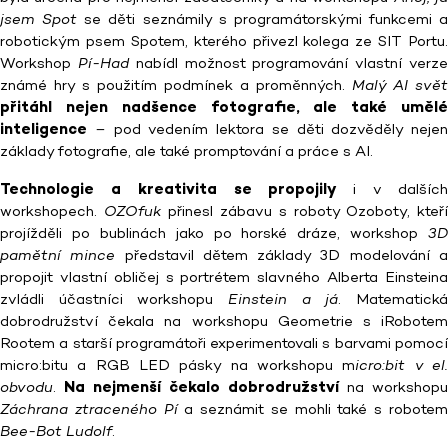
jsem Spot
se děti seznámily s programátorskými funkcemi a
robotickým psem Spotem, kterého přivezl kolega ze SIT Portu.
Workshop
Pí-Had
nabídl možnost programování vlastní verz
známé hry s použitím podmínek a proměnných.
Malý AI svět
přitáhl nejen nadšence fotografie, ale také umělé
inteligence
– pod vedením lektora se děti dozvěděly nejen
základy fotografie, ale také promptování a práce s AI.
Technologie a kreativita se propojily
i v dalšíc
workshopech.
OZOfuk
přinesl zábavu s roboty Ozoboty, kteř
projížděli po bublinách jako po horské dráze, workshop
3D
pamětní mince
představil dětem základy 3D modelování 
propojit vlastní obličej s portrétem slavného Alberta Einsteina
zvládli účastníci workshopu
Einstein a já
. Matematick
dobrodružství čekala na workshopu Geometrie s iRobotem
Rootem a starší programátoři experimentovali s barvami pomocí
micro:bitu a RGB LED pásky na workshopu m
icro:bit v el
obvodu
.
Na nejmenší čekalo dobrodružství
na workshopu
Záchrana ztraceného Pí
a seznámit se mohli také s robote
Bee-Bot Ludolf
.