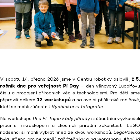
V sobotu 14. března 2026 jsme v Centru robotiky oslavili již
5.
ročník dne pro veřejnost Pí Day
– den věnovaný Ludolfovu
číslu a propojení přírodních věd s technologiemi. Pro děti jsme
připravili celkem
12 workshopů
a na své si přišli také rodičové
kteří se mohli zúčastnit
Rychlokurzu fotografie
.
Na workshopu
Pí a Fí: Tajné kódy přírody
si účastníci vyzkoušel
práci s mikroskopem a zkoumali přírodní zákonitosti. LEGO
nadšenci si mohli vybrat hned ze dvou workshopů.
LegoVčelka
byla určena pro nejmenší začátečníky a na workshopu
Ahoj, j