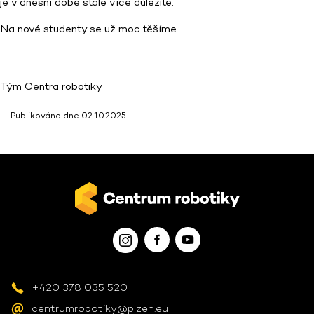
je v dnešní době stále více důležité.
Na nové studenty se už moc těšíme.
Tým Centra robotiky
Publikováno dne 02.10.2025
+420 378 035 520
centrumrobotiky@plzen.eu