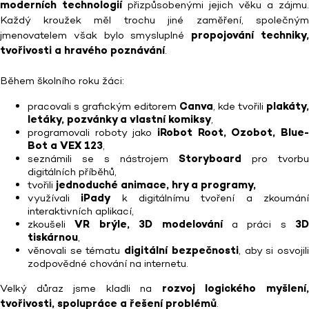
moderních technologií
přizpůsobenými jejich věku a zájmu.
Každý kroužek měl trochu jiné zaměření, společným
jmenovatelem však bylo smysluplné
propojování techniky
tvořivosti a hravého poznávání
.
Během školního roku žáci:
pracovali s grafickým editorem
Canva
, kde tvořili
plakáty,
letáky, pozvánky a vlastní komiksy
,
programovali roboty jako
iRobot Root, Ozobot, Blue-
Bot a VEX 123
,
seznámili se s nástrojem
Storyboard
pro tvorbu
digitálních příběhů,
tvořili
jednoduché animace, hry a programy,
využívali
iPady
k digitálnímu tvoření a zkoumán
interaktivních aplikací,
zkoušeli
VR brýle, 3D modelování
a práci s
3D
tiskárnou
,
věnovali se tématu
digitální bezpečnosti
, aby si osvojil
zodpovědné chování na internetu.
Velký důraz jsme kladli na
rozvoj logického myšlení
tvořivosti, spolupráce a řešení problémů
.