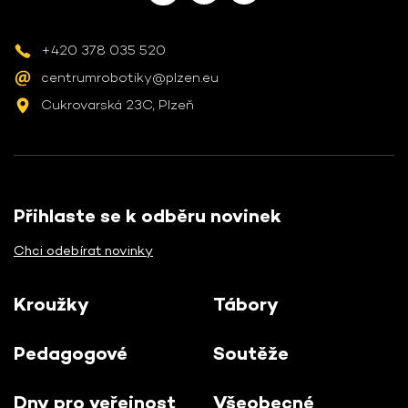
+420 378 035 520
centrumrobotiky@plzen.eu
Cukrovarská 23C, Plzeň
Přihlaste se k odběru novinek
Chci odebírat novinky
Kroužky
Tábory
Pedagogové
Soutěže
Dny pro veřejnost
Všeobecné