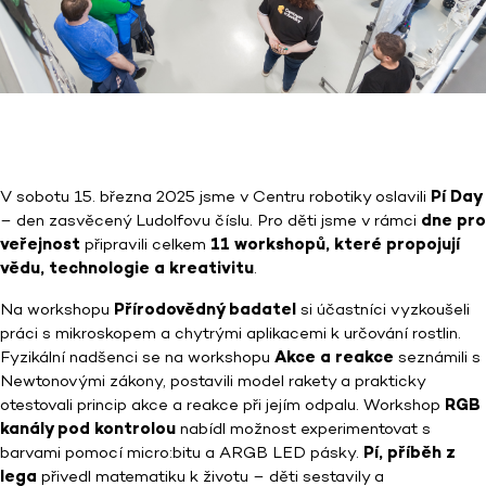
V sobotu 15. března 2025 jsme v Centru robotiky oslavili
Pí Day
– den zasvěcený Ludolfovu číslu. Pro děti jsme v rámci
dne pro
veřejnost
připravili celkem
11 workshopů, které propojují
vědu, technologie a kreativitu
.
Na workshopu
Přírodovědný badatel
si účastníci vyzkoušeli
práci s mikroskopem a chytrými aplikacemi k určování rostlin.
Fyzikální nadšenci se na workshopu
Akce a reakce
seznámili s
Newtonovými zákony, postavili model rakety a prakticky
otestovali princip akce a reakce při jejím odpalu. Workshop
RGB
kanály pod kontrolou
nabídl možnost experimentovat s
barvami pomocí micro:bitu a ARGB LED pásky.
Pí, příběh z
lega
přivedl matematiku k životu – děti sestavily a