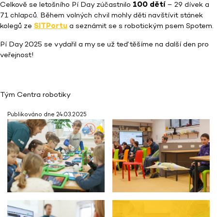
Celkově se letošního Pí Day zúčastnilo
100 dětí
– 29 dívek a
71 chlapců. Během volných chvil mohly děti navštívit stánek
kolegů ze
SITPortu
a seznámit se s robotickým psem Spotem.
Pí Day 2025 se vydařil a my se už teď těšíme na další den pro
veřejnost!
Tým Centra robotiky
Publikováno dne 24.03.2025