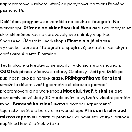
naprogramovaly robota, který se pohyboval po tvaru řeckého
písmene Pí.
Další část programu se zaměřila na optiku a fotografii. Na
workshopu
Příroda za skleněnou kuličkou
děti zkoumaly svět
skrz skleněnou kouli a upravovaly své snímky v aplikaci
Snapseed. Účastníci workshopu
Einstein a já
si zase
vyzkoušeli portrétní fotografii a spojili svůj portrét s ikonickým
obrázkem Alberta Einsteina.
Technologie a kreativita se spojily i v dalších workshopech.
OZOfuk
přinesl zábavu s roboty Ozoboty, kteří projížděli po
bublinách jako po horské dráze.
PRIM:grafika ve Scratchi
umožnila dětem tvořit geometrické obrazce pomocí
programování a na workshopu
Modeluj, tvoř, tiskni
se děti
seznámily se základy 3D modelování a vytvořily vlastní pamětní
minci.
Barevné kouzlení
ukázalo pomocí experimentů
tajemství světla a barev a na workshopu
Přírodní kruhy pod
mikroskopem
si účastníci prohlédli kruhové struktury v přírodě,
například kiwi či pórek v řezu.