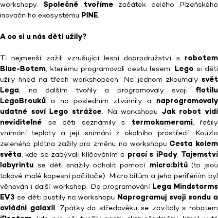
workshopy.
Společně tvoříme
začátek celého Plzeňskéh
inovačního ekosystému
PINE
.
A co si u nás děti užily?
Ti nejmenší zažili vzrušující lesní dobrodružství s
robotem
Blue-Botem
, kterému programovali cestu lesem.
Lego
si děti
užily hned na třech workshopech. Na jednom zkoumaly
svět
Lega
, na dalším tvořily a programovaly svoji
flotilu
LegoBrouků
a na posledním ztvárnily a
naprogramovaly
udatné soví Lego strážce
. Na workshopu
Jak robot vidí
neviditelné
se děti seznámily s
termokamerami
, řešily
vnímání teploty a její snímání z okolního prostředí. Kouzlo
zeleného plátna zažily pro změnu na workshopu
Cesta kolem
světa
, kde se zabývali klíčováním a
prací s iPady
.
Tajemstv
labyrintu
se děti snažily odhalit pomocí
micro:bitů
(to jsou
takové malé kapesní počítače). Micro:bitům a jeho perifériím byl
věnován i další workshop. Do programování
Lega Mindstorm
EV3
se děti pustily na workshopu
Naprogramuj svoji sondu 
ovládni galaxii
. Zpátky do středověku se zavítaly s robotem