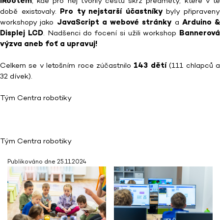
iRootem
, kde pro něj tvořily cestu skrz předměty, které v té
době existovaly.
Pro ty nejstarší účastníky
byly připraven
workshopy jako
JavaScript a webové stránky
a
Arduino &
Displej LCD
. Nadšenci do focení si užili workshop
Bannerová
výzva aneb foť a upravuj!
Celkem se v letošním roce zúčastnilo
143 dětí
(111 chlapců 
32 dívek).
Tým Centra robotiky
Tým Centra robotiky
Publikováno dne 25.11.2024