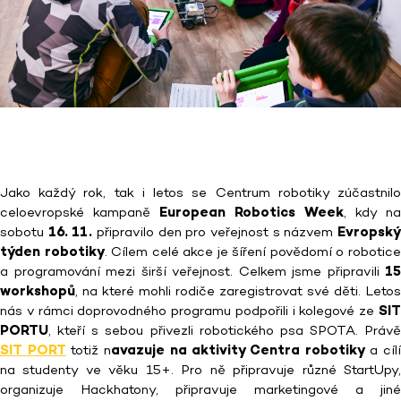
Jako každý rok, tak i letos se Centrum robotiky zúčastnilo
celoevropské kampaně
European Robotics Week
, kdy na
sobotu
16. 11.
připravilo den pro veřejnost s názvem
Evropsk
týden robotiky
. Cílem celé akce je šíření povědomí o robotic
a programování mezi širší veřejnost. Celkem jsme připravili
15
workshopů
, na které mohli rodiče zaregistrovat své děti. Letos
nás v rámci doprovodného programu podpořili i kolegové ze
SIT
PORTU
, kteří s sebou přivezli robotického psa SPOTA. Právě
SIT PORT
totiž n
avazuje na aktivity Centra robotiky
a cíl
na studenty ve věku 15+. Pro ně připravuje různé StartUpy,
organizuje Hackhatony, připravuje marketingové a jiné