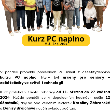
V pondělí proběhlo posledních 90 minut z desetitýdenního
kurzu PC naplno
, který byl
určený pro seniory –
začátečníky ve světě technologií
.
Kurz probíhal v Centru robotiky
od 11. března do 27. května
2024
. Každé pondělí se v dopoledních hodinách sešlo
12
účastníků
, aby se pod vedením lektorek
Karolíny Zábransk
a
Denisy Brejchové
naučili ovládat počítač.