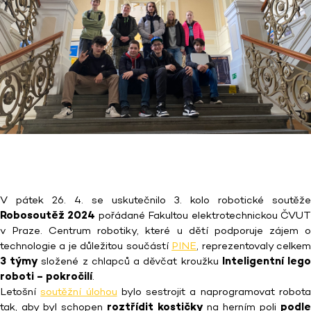
V pátek 26. 4. se uskutečnilo 3. kolo robotické soutěže
Robosoutěž 2024
pořádané Fakultou elektrotechnickou ČVU
v Praze. Centrum robotiky, které u dětí podporuje zájem o
technologie a je důležitou součástí
PINE
, reprezentovaly celke
3 týmy
složené z chlapců a děvčat kroužku
Inteligentní leg
roboti – pokročilí
.
Letošní
soutěžní úlohou
bylo sestrojit a naprogramovat robot
tak, aby byl schopen
roztřídit kostičky
na herním poli
podle