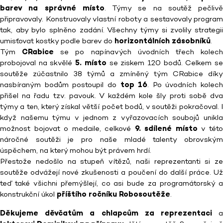
barev na správné místo
. Týmy se na soutěž pečlivě
připravovaly. Konstruovaly vlastní roboty a sestavovaly program
tak, aby bylo splněno zadání. Všechny týmy si zvolily strategii
umisťovat kostky podle barev do
horizontálních zásobníků
.
Tým
CRabice
se po napínavých úvodních třech kolec
probojoval na skvělé
5. místo
se ziskem 120 bodů. Celkem s
soutěže zúčastnilo 38 týmů a zmíněný tým CRabice díky
nasbíraným bodům postoupil do
top 16
. Po úvodních kolech
přišel na řadu tzv. pavouk. V každém kole šly proti sobě dva
týmy a ten, který získal větší počet bodů, v soutěži pokračoval. I
když našemu týmu v jednom z vyřazovacích soubojů unikla
možnost bojovat o medaile, celkové
9. sdílené místo
v tét
náročné soutěži je pro naše mladé talenty obrovským
úspěchem, na který mohou být právem hrdí.
Přestože nedošlo na stupeň vítězů, naši reprezentanti si ze
soutěže odvážejí nové zkušenosti a poučení do další práce. Už
teď také všichni přemýšlejí, co asi bude za programátorský a
konstrukční úkol
příštího ročníku Robosoutěže
.
Děkujeme děvčatům a chlapcům za reprezentaci