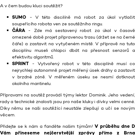
A v čem budou kluci soutěžit?
SUMO
- V této discilíně má robot za úkol vytlačit
soupeřícího robota ven ze soutěžního ringu.
ČÁRA
- Zde má sestavený robot za úkol v časově
omezené době projet připravenou trasu (držet se na černé
čáře) a zastavit na vytyčeném místě. V přípravě na tuto
disciplínu museli chlapci dbát na přesnost senzorů a
efektivitu algoritmů.
SPRINT
- Vytvořený robot v této disciplíně musí co
nejrychleji autonomně projet měřený úsek dráhy a zastavit
v brzdné zóně. V měřeném úseku se nesmí dotknout
okolního mantinelu.
Přípravami na soutěž provádí týmy lektor Dominik. Jeho vedení,
rady a technické znalosti jsou pro naše kluky i dívky velmi cenné.
Díky němu se naši soutěžící neustále zlepšují a učí se novým
věcem.
Přidejte se k nám a fanděte našim týmům!
V průběhu dne D
Vám přineseme nejčerstvější zprávy přímo z Brna