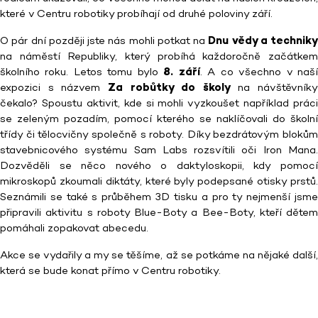
které v Centru robotiky probíhají od druhé poloviny září.
O pár dní později jste nás mohli potkat na
Dnu vědy a techniky
na náměstí Republiky, který probíhá každoročně začátkem
školního roku. Letos tomu bylo
8. září
. A co všechno v naš
expozici s názvem
Za robůtky do školy
na návštěvníky
čekalo? Spoustu aktivit, kde si mohli vyzkoušet například práci
se zeleným pozadím, pomocí kterého se naklíčovali do školní
třídy či tělocvičny společně s roboty. Díky bezdrátovým blokům
stavebnicového systému Sam Labs rozsvítili oči Iron Mana.
Dozvěděli se něco nového o daktyloskopii, kdy pomocí
mikroskopů zkoumali diktáty, které byly podepsané otisky prstů.
Seznámili se také s průběhem 3D tisku a pro ty nejmenší jsme
připravili aktivitu s roboty Blue-Boty a Bee-Boty, kteří dětem
pomáhali zopakovat abecedu.
Akce se vydařily a my se těšíme, až se potkáme na nějaké další,
která se bude konat přímo v Centru robotiky.