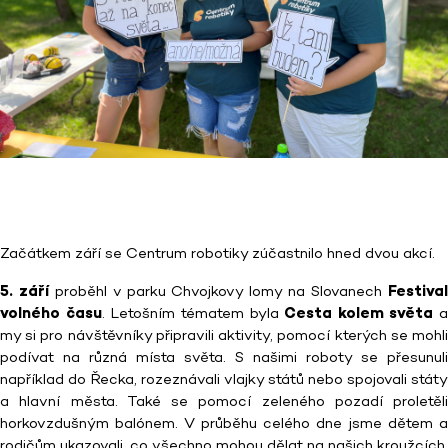
Začátkem září se Centrum robotiky zúčastnilo hned dvou akcí.
5. září
proběhl v parku Chvojkovy lomy na Slovanech
Festiva
volného času
. Letošním tématem byla
Cesta kolem světa
a
my si pro návštěvníky připravili aktivity, pomocí kterých se mohli
podívat na různá místa světa. S našimi roboty se přesunuli
například do Řecka, rozeznávali vlajky států nebo spojovali státy
a hlavní města. Také se pomocí zeleného pozadí proletěli
horkovzdušným balónem. V průběhu celého dne jsme dětem a
rodičům ukazovali, co všechno mohou dělat na našich kroužcích,