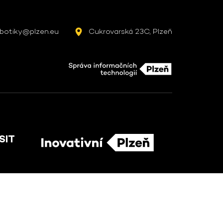
botiky@plzen.eu
Cukrovarská 23C, Plzeň
SIT