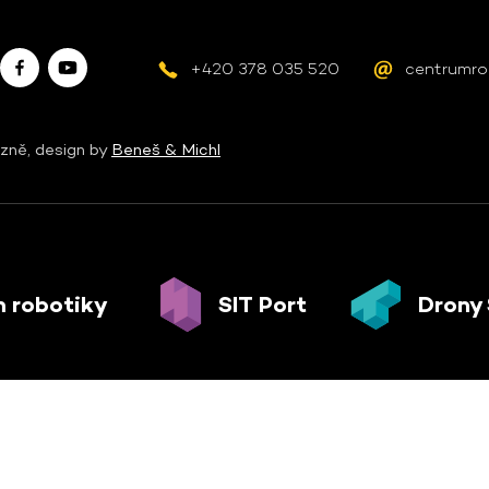
+420 378 035 520
centrumro
zně, design by
Beneš & Michl
 robotiky
SIT Port
Drony 